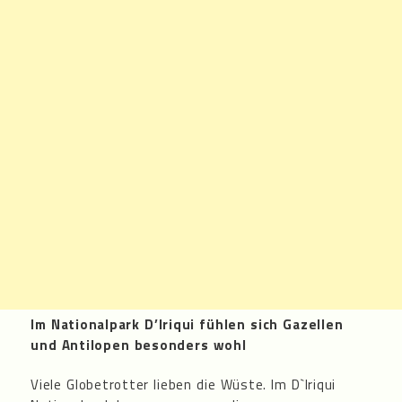
Im Nationalpark D’Iriqui fühlen sich Gazellen
und Antilopen besonders wohl
Viele Globetrotter lieben die Wüste. Im D`Iriqui