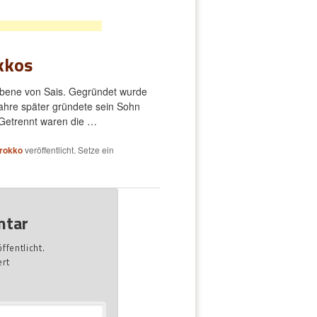
kkos
efebene von Sais. Gegründet wurde
 Jahre später gründete sein Sohn
. Getrennt waren die …
arokko
veröffentlicht. Setze ein
ntar
fentlicht.
rt