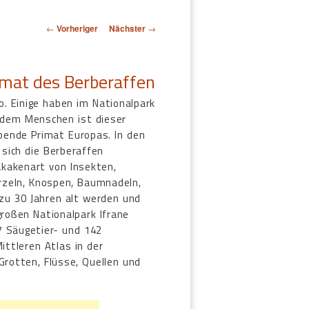
Beitragsnavigation
←
Vorheriger
Nächster
→
imat des Berberaffen
o. Einige haben im Nationalpark
 dem Menschen ist dieser
bende Primat Europas. In den
sich die Berberaffen
akakenart von Insekten,
urzeln, Knospen, Baumnadeln,
 zu 30 Jahren alt werden und
roßen Nationalpark Ifrane
7 Säugetier- und 142
ttleren Atlas in der
rotten, Flüsse, Quellen und