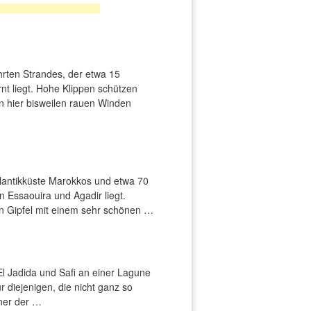
hrten Strandes, der etwa 15
nt liegt. Hohe Klippen schützen
n hier bisweilen rauen Winden
Atlantikküste Marokkos und etwa 70
n Essaouira und Agadir liegt.
n Gipfel mit einem sehr schönen …
El Jadida und Safi an einer Lagune
ür diejenigen, die nicht ganz so
iner der …