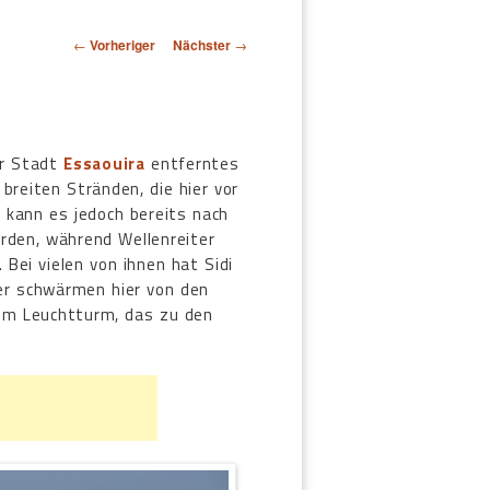
Beitragsnavigation
←
Vorheriger
Nächster
→
er Stadt
Essaouira
entferntes
breiten Stränden, die hier vor
 kann es jedoch bereits nach
erden, während Wellenreiter
 Bei vielen von ihnen hat Sidi
ter schwärmen hier von den
em Leuchtturm, das zu den
.