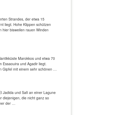
hrten Strandes, der etwa 15
nt liegt. Hohe Klippen schützen
n hier bisweilen rauen Winden
Atlantikküste Marokkos und etwa 70
n Essaouira und Agadir liegt.
n Gipfel mit einem sehr schönen …
El Jadida und Safi an einer Lagune
ür diejenigen, die nicht ganz so
iner der …