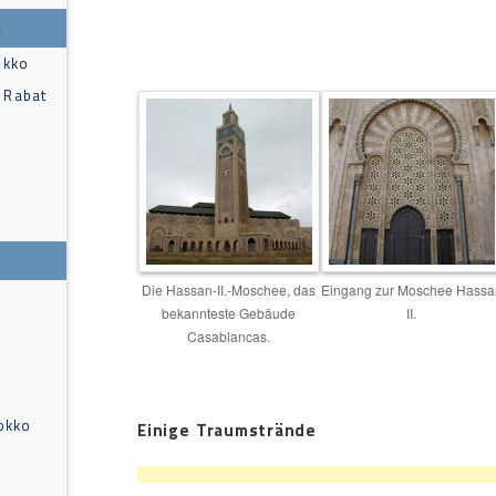
o
okko
 Rabat
Die Hassan-II.-Moschee, das
Eingang zur Moschee Hassa
bekannteste Gebäude
II.
Casablancas.
okko
Einige Traumstrände