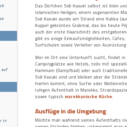
Das Dörfchen Sidi Kaouki selbst ist klein u
ach
islamischen Heiligen, einem sogenannten Ma
ise
Sidi Kaouki wurde am Strand eine Kubba (auc
Kuppel gekröntes Grabmal, das bis heute Pil
auch der erste Haarschnitt des erstgeboren
gibt es einige Einkaufsmöglichkeiten, Cafes,
Surfschulen sowie Verleiher von Ausrüstung 
t
Wer im Ort eine Unterkunft sucht, findet in
Campingplätze wie Hotels, teils mit spezie
 auf
Hammam (Dampfbad) oder auch traditionelle
Sidi Kaouki sind und bleiben aber die Stränd
hierhin kommt, ohne Surfer oder Wellenreite
ruhigen Aufenthalt in Marokko, Strandspazie
sowie typisch
marokkanische Küche
.
Ausflüge in die Umgebung
Möchte man während seines Aufenthalts nich
r in
seinen Stränden bleiben, unternimmt man ev