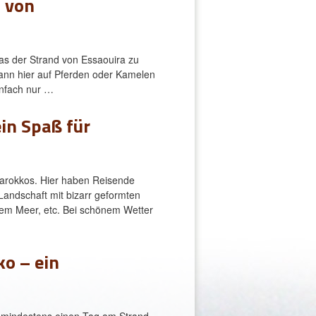
d von
as der Strand von Essaouira zu
kann hier auf Pferden oder Kamelen
infach nur …
ein Spaß für
Marokkos. Hier haben Reisende
Landschaft mit bizarr geformten
dem Meer, etc. Bei schönem Wetter
ko – ein
e mindestens einen Tag am Strand