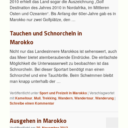
2010 erhielt das Land sogar die Auszeichnung „Golf
Destination des Jahres 2010 in Nordafrika, im Mittleren
Osten und Ozeanien“. Bis Anfang der 60er-Jahre gab es in
Marokko nur zwei Golfplätze, den …
Tauchen und Schnorcheln in
Marokko
Nicht nur das Landesinnere Marokkos ist sehenswert, auch
das Meer bietet atemberaubende Eindrücke. Die einfachste
Möglichkeit die Unterwasserwelt zu beobachten ist das
Schnorcheln. Bei dieser Sportart benötigt man einen
Schnorchel und eine Tauchbrille. Beim Schwimmen bleibt
man knapp unterhalb der …
Veröffentlicht unter
Sport und Freizeit in Marokko
|
Verschlagwortet
mit
Kameltour
,
Muli
,
Trekking
,
Wandern
,
Wandertour
,
Wanderung
|
Schreibe einen Kommentar
Ausgehen in Marokko
Veröffentlicht am
20. November 2012