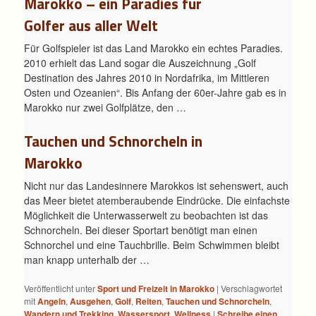
Marokko – ein Paradies für
Golfer aus aller Welt
Für Golfspieler ist das Land Marokko ein echtes Paradies.
2010 erhielt das Land sogar die Auszeichnung „Golf
Destination des Jahres 2010 in Nordafrika, im Mittleren
Osten und Ozeanien“. Bis Anfang der 60er-Jahre gab es in
Marokko nur zwei Golfplätze, den …
Tauchen und Schnorcheln in
Marokko
Nicht nur das Landesinnere Marokkos ist sehenswert, auch
das Meer bietet atemberaubende Eindrücke. Die einfachste
Möglichkeit die Unterwasserwelt zu beobachten ist das
Schnorcheln. Bei dieser Sportart benötigt man einen
Schnorchel und eine Tauchbrille. Beim Schwimmen bleibt
man knapp unterhalb der …
Veröffentlicht unter
Sport und Freizeit in Marokko
|
Verschlagwortet
mit
Angeln
,
Ausgehen
,
Golf
,
Reiten
,
Tauchen und Schnorcheln
,
Wandern und Trekking
,
Wassersport
,
Wellness
|
Schreibe einen