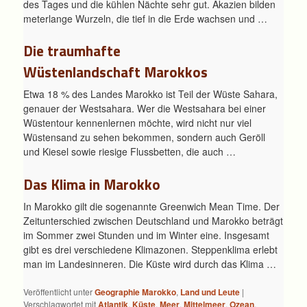
des Tages und die kühlen Nächte sehr gut. Akazien bilden
meterlange Wurzeln, die tief in die Erde wachsen und …
Die traumhafte
Wüstenlandschaft Marokkos
Etwa 18 % des Landes Marokko ist Teil der Wüste Sahara,
genauer der Westsahara. Wer die Westsahara bei einer
Wüstentour kennenlernen möchte, wird nicht nur viel
Wüstensand zu sehen bekommen, sondern auch Geröll
und Kiesel sowie riesige Flussbetten, die auch …
Das Klima in Marokko
In Marokko gilt die sogenannte Greenwich Mean Time. Der
Zeitunterschied zwischen Deutschland und Marokko beträgt
im Sommer zwei Stunden und im Winter eine. Insgesamt
gibt es drei verschiedene Klimazonen. Steppenklima erlebt
man im Landesinneren. Die Küste wird durch das Klima …
Veröffentlicht unter
Geographie Marokko
,
Land und Leute
|
Verschlagwortet mit
Atlantik
,
Küste
,
Meer
,
Mittelmeer
,
Ozean
,