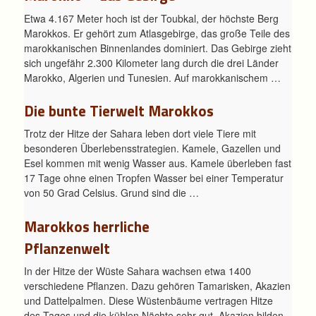
Etwa 4.167 Meter hoch ist der Toubkal, der höchste Berg
Marokkos. Er gehört zum Atlasgebirge, das große Teile des
marokkanischen Binnenlandes dominiert. Das Gebirge zieht
sich ungefähr 2.300 Kilometer lang durch die drei Länder
Marokko, Algerien und Tunesien. Auf marokkanischem …
Die bunte Tierwelt Marokkos
Trotz der Hitze der Sahara leben dort viele Tiere mit
besonderen Überlebensstrategien. Kamele, Gazellen und
Esel kommen mit wenig Wasser aus. Kamele überleben fast
17 Tage ohne einen Tropfen Wasser bei einer Temperatur
von 50 Grad Celsius. Grund sind die …
Marokkos herrliche
Pflanzenwelt
In der Hitze der Wüste Sahara wachsen etwa 1400
verschiedene Pflanzen. Dazu gehören Tamarisken, Akazien
und Dattelpalmen. Diese Wüstenbäume vertragen Hitze
des Tages und die kühlen Nächte sehr gut. Akazien bilden