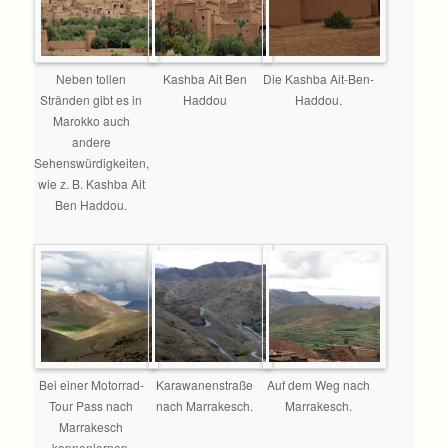
Neben tollen
Kashba Ait Ben
Die Kashba Ait-Ben-
Stränden gibt es in
Haddou
Haddou.
Marokko auch
andere
Sehenswürdigkeiten,
wie z. B. Kashba Ait
Ben Haddou.
Bei einer Motorrad-
Karawanenstraße
Auf dem Weg nach
Tour Pass nach
nach Marrakesch.
Marrakesch.
Marrakesch
kennenlernen.