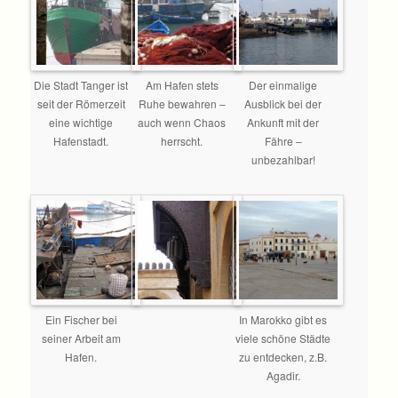
Die Stadt Tanger ist
Am Hafen stets
Der einmalige
seit der Römerzeit
Ruhe bewahren –
Ausblick bei der
eine wichtige
auch wenn Chaos
Ankunft mit der
Hafenstadt.
herrscht.
Fähre –
unbezahlbar!
Ein Fischer bei
In Marokko gibt es
seiner Arbeit am
viele schöne Städte
Hafen.
zu entdecken, z.B.
Agadir.