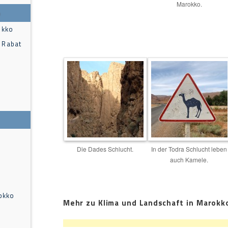
Marokko.
o
okko
 Rabat
Die Dades Schlucht.
In der Todra Schlucht leben
auch Kamele.
okko
Mehr zu Klima und Landschaft in Marokk