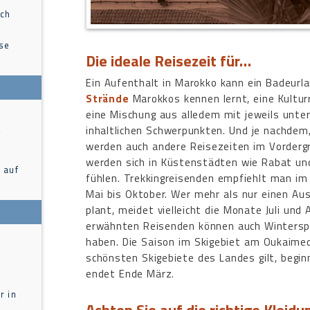
ach
ise
Die ideale Reisezeit für…
Ein Aufenthalt in Marokko kann ein Badeurl
Strände
Marokkos kennen lernt, eine Kulturr
eine Mischung aus alledem mit jeweils unter
t
inhaltlichen Schwerpunkten. Und je nachdem
werden auch andere Reisezeiten im Vordergr
werden sich in Küstenstädten wie Rabat und
 auf
fühlen. Trekkingreisenden empfiehlt man im
Mai bis Oktober. Wer mehr als nur einen Au
plant, meidet vielleicht die Monate Juli und
erwähnten Reisenden können auch Winterspo
haben. Die Saison im Skigebiet am Oukaimed
schönsten Skigebiete des Landes gilt, beg
endet Ende März.
r in
Achten Sie auf die richtige Kleidu