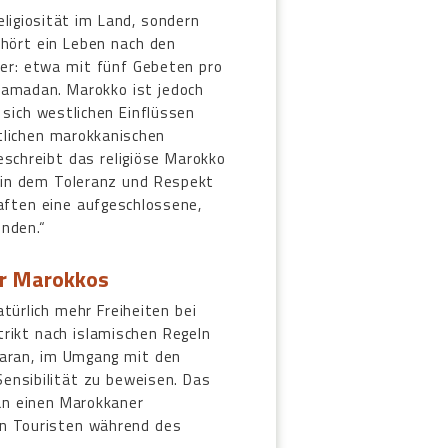
eligiosität im Land, sondern
ehört ein Leben nach den
ner: etwa mit fünf Gebeten pro
amadan. Marokko ist jedoch
sich westlichen Einflüssen
tlichen marokkanischen
schreibt das religiöse Marokko
, in dem Toleranz und Respekt
aften eine aufgeschlossene,
ünden.“
tur Marokkos
türlich mehr Freiheiten bei
trikt nach islamischen Regeln
aran, im Umgang mit den
ensibilität zu beweisen. Das
an einen Marokkaner
von Touristen während des