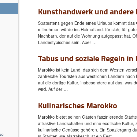
Kunsthandwerk und andere 
Spätestens gegen Ende eines Urlaubs kommt das 
s
mitnehmen würde ins Heimatland: für sich, für gut
Nachbarn, der auf die Wohnung aufgepasst hat. Oft
Landestypisches sein. Aber …
Tabus und soziale Regeln in
Marokko ist kein Land, das sich dem Westen versc
zahlreiche Touristen aus westlichen Ländern nach
auf die dortige Kultur, insbesondere auf das, was do
wird. Auf der …
Kulinarisches Marokko
Marokko bietet seinen Gästen faszinierende Städt
attraktive Landschaften und eine exotische Kultur, 
kulinarische Genüsse gehören. Ein Spaziergang d
ko
in Städten wie Marrakesch ist ein Fest …