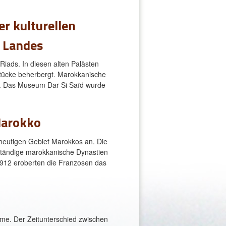
r kulturellen
s Landes
iads. In diesen alten Palästen
stücke beherbergt. Marokkanische
n. Das Museum Dar Si Saïd wurde
Marokko
 heutigen Gebiet Marokkos an. Die
ständige marokkanische Dynastien
 1912 eroberten die Franzosen das
me. Der Zeitunterschied zwischen