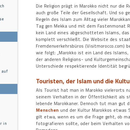
Die Religion prägt in Marokko nicht nur die R
ach
auch große Teile der Gesellschaft. Und so g
ise
Regeln des Islam zum Alltag vieler Marokka
Tag gen Mekka und mit dem Fastenmonat R
kein Land eines abgeschotteten Islams, das 
komplett verschließt. Die Website des staa
Fremdenverkehrsbüros (Visitmorocco.com) be
wie folgt: „Marokko ist ein Land des Islams
t
der anderen Religions- und Kulturgemeinsch
Unterschiede respektierende Identität begr
 auf
Touristen, der Islam und die Kul
Als Tourist hat man in Marokko vielerorts na
seinem Verhalten in der Öffentlichkeit als s
lebende Marokkaner. Dennoch tut man gut d
Menschen
und der Kultur Marokkos etwas S
gilt etwa, wenn es um die Frage geht, ob m
fotografieren sollte, oder beim Verhalten 
r in