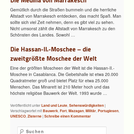
Die Medina von Marrakesch
Gemütlich durch die Straßen bummeln und die herrliche
Altstadt von Marrakesch entdecken, das macht Spaß. Man
sollte sich viel Zeit nehmen, denn es gibt viel zu sehen.
Nicht umsonst zählt die Altstadt von Marrakesch zu den
Schönsten des Landes. Sowohl …
Die Hassan-II.-Moschee – die
zweitgrößte Moschee der Welt
Eine der größten Moscheen der Welt ist die Hassan-II.-
Moschee in Casablanca. Die Gebetshalle ist etwa 20.000
Quadratmeter groß und bietet Platz für etwa 25.000
Menschen. Das Minarett ist 210 Meter hoch und das
höchste religiöse Bauwerk der Welt. 1993 wurde …
Veröffentlicht unter
Land und Leute
,
Sehenswürdigkeiten
|
Verschlagwortet mit
Bauwerk
,
Fort
,
Mazagan
,
Militär
,
Portugiesen
,
UNESCO
,
Zisterne
|
Schreibe einen Kommentar
Suchen