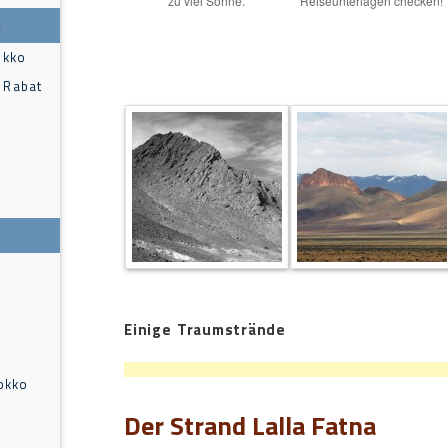
zu viel Sonne.
Reiseunterlagen checken!
o
okko
 Rabat
Einige Traumstrände
okko
Der Strand Lalla Fatna