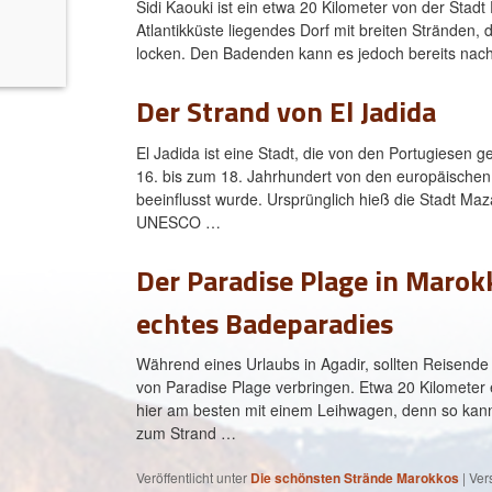
Sidi Kaouki ist ein etwa 20 Kilometer von der Stadt
o
Atlantikküste liegendes Dorf mit breiten Stränden, 
locken. Den Badenden kann es jedoch bereits nach
Der Strand von El Jadida
El Jadida ist eine Stadt, die von den Portugiesen 
16. bis zum 18. Jahrhundert von den europäische
beeinflusst wurde. Ursprünglich hieß die Stadt M
UNESCO …
Der Paradise Plage in Marok
echtes Badeparadies
Während eines Urlaubs in Agadir, sollten Reisend
von Paradise Plage verbringen. Etwa 20 Kilometer 
hier am besten mit einem Leihwagen, denn so ka
zum Strand …
Veröffentlicht unter
Die schönsten Strände Marokkos
|
Ver