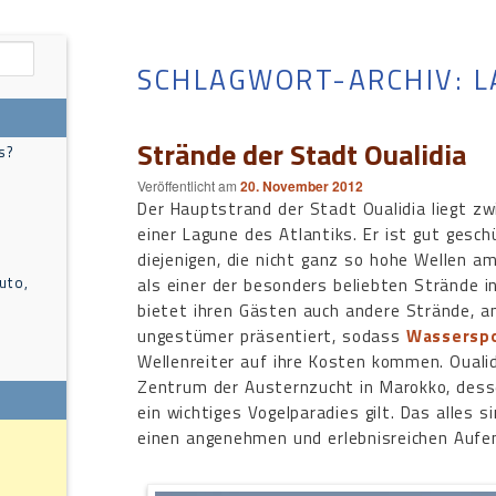
SCHLAGWORT-ARCHIV:
L
Strände der Stadt Oualidia
s?
Veröffentlicht am
20. November 2012
Der Hauptstrand der Stadt Oualidia liegt zw
einer Lagune des Atlantiks. Er ist gut gesch
diejenigen, die nicht ganz so hohe Wellen am
uto,
als einer der besonders beliebten Strände i
bietet ihren Gästen auch andere Strände, an
ungestümer präsentiert, sodass
Wasserspo
Wellenreiter auf ihre Kosten kommen. Oualid
Zentrum der Austernzucht in Marokko, des
ein wichtiges Vogelparadies gilt. Das alles 
einen angenehmen und erlebnisreichen Aufen