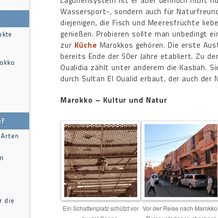
Lagunensystem ist er aber dennoch nicht nu
Wassersport-, sondern auch für Naturfreun
diejenigen, die Fisch und Meeresfrüchte lieb
genießen. Probieren sollte man unbedingt ei
ukte
zur
Küche
Marokkos gehören. Die erste Aus
bereits Ende der 50er Jahre etabliert. Zu d
rokko
Oualidia zählt unter anderem die Kasbah. Si
durch Sultan El Oualid erbaut, der auch der 
Marokko – Kultur und Natur
e?
 Arten
in
r die
Ein Schattenplatz schützt vor
Vor der Reise nach Marokko