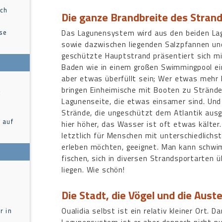
ach
Die ganze Brandbreite des Stran
ise
Das Lagunensystem wird aus den beiden Lag
sowie dazwischen liegenden Salzpfannen und
geschützte Hauptstrand präsentiert sich m
Baden wie in einem großen Swimmingpool ein
aber etwas überfüllt sein; Wer etwas mehr 
bringen Einheimische mit Booten zu Stränd
t
Lagunenseite, die etwas einsamer sind. Und
Strände, die ungeschützt dem Atlantik ausg
 auf
hier höher, das Wasser ist oft etwas kälter. 
letztlich für Menschen mit unterschiedlichs
erleben möchten, geeignet. Man kann schwim
fischen, sich in diversen Strandsportarten 
liegen. Wie schön!
Die Stadt, die Vögel und die Aust
Oualidia selbst ist ein relativ kleiner Ort. D
r in