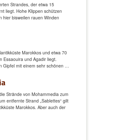
hrten Strandes, der etwa 15
nt liegt. Hohe Klippen schützen
n hier bisweilen rauen Winden
Atlantikküste Marokkos und etwa 70
n Essaouira und Agadir liegt.
n Gipfel mit einem sehr schönen …
ia
n die Strände von Mohammedia zum
m entfernte Strand „Sablettes“ gilt
ntikküste Marokkos. Aber auch der